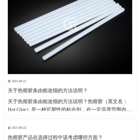
2021-09-22
关于热熔胶条由粗改细的方法说明？
​关于热熔胶条由粗改细的方法说明？热熔胶（英文名：
Hot Glue）是一种可塑性的粘合剂，在一定温度范围内其
物理状态随温度改变而改变，而化学特性不变，其无毒
无味，属环保型化学产品。因其产品本身系固体，便于
2021-09-22
包装、运输、存储、无溶剂、无污染、无毒型；以及生
热熔胶产品在选择过程中该考虑哪些方面？