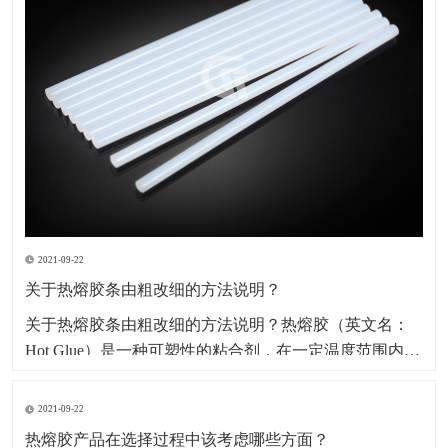
2021-09-22
关于热熔胶条由粗改细的方法说明？
​关于热熔胶条由粗改细的方法说明？热熔胶（英文名：
Hot Glue）是一种可塑性的粘合剂，在一定温度范围内其
物理状态随温度改变而改变，而化学特性不变，其无毒
无味，属环保型化学产品。因其产品本身系固体，便于
2021-09-22
包装、运输、存储、无溶剂、无污染、无毒型；以及生
热熔胶产品在选择过程中该考虑哪些方面？