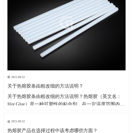
2021-09-22
关于热熔胶条由粗改细的方法说明？
​关于热熔胶条由粗改细的方法说明？热熔胶（英文名：
Hot Glue）是一种可塑性的粘合剂，在一定温度范围内其
物理状态随温度改变而改变，而化学特性不变，其无毒
无味，属环保型化学产品。因其产品本身系固体，便于
2021-09-22
包装、运输、存储、无溶剂、无污染、无毒型；以及生
热熔胶产品在选择过程中该考虑哪些方面？