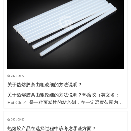
2021-09-22
关于热熔胶条由粗改细的方法说明？
​关于热熔胶条由粗改细的方法说明？热熔胶（英文名：
Hot Glue）是一种可塑性的粘合剂，在一定温度范围内其
物理状态随温度改变而改变，而化学特性不变，其无毒
无味，属环保型化学产品。因其产品本身系固体，便于
2021-09-22
包装、运输、存储、无溶剂、无污染、无毒型；以及生
热熔胶产品在选择过程中该考虑哪些方面？