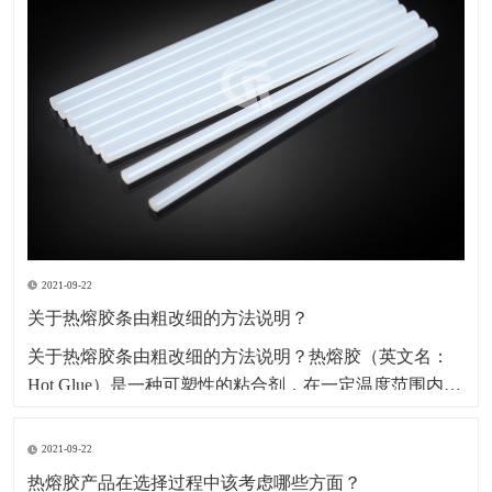
2021-09-22
关于热熔胶条由粗改细的方法说明？
​关于热熔胶条由粗改细的方法说明？热熔胶（英文名：
Hot Glue）是一种可塑性的粘合剂，在一定温度范围内其
物理状态随温度改变而改变，而化学特性不变，其无毒
无味，属环保型化学产品。因其产品本身系固体，便于
2021-09-22
包装、运输、存储、无溶剂、无污染、无毒型；以及生
热熔胶产品在选择过程中该考虑哪些方面？