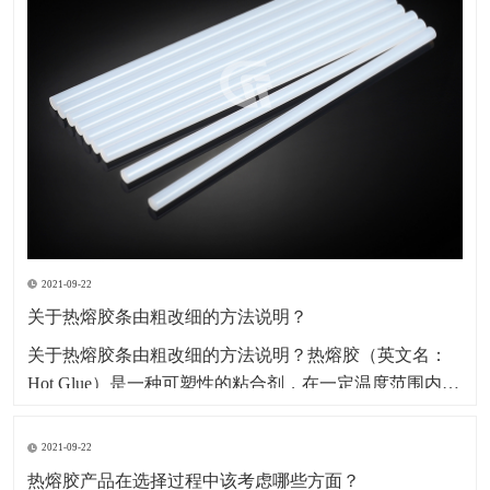
2021-09-22
关于热熔胶条由粗改细的方法说明？
​关于热熔胶条由粗改细的方法说明？热熔胶（英文名：
Hot Glue）是一种可塑性的粘合剂，在一定温度范围内其
物理状态随温度改变而改变，而化学特性不变，其无毒
无味，属环保型化学产品。因其产品本身系固体，便于
2021-09-22
包装、运输、存储、无溶剂、无污染、无毒型；以及生
热熔胶产品在选择过程中该考虑哪些方面？