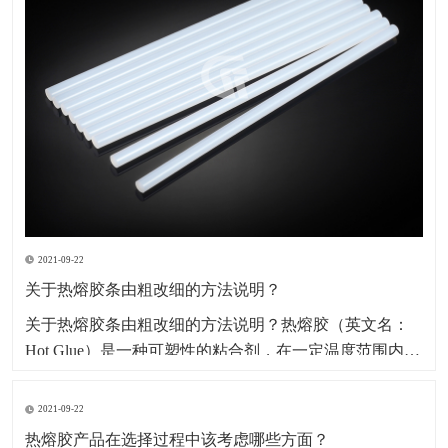
2021-09-22
关于热熔胶条由粗改细的方法说明？
​关于热熔胶条由粗改细的方法说明？热熔胶（英文名：
Hot Glue）是一种可塑性的粘合剂，在一定温度范围内其
物理状态随温度改变而改变，而化学特性不变，其无毒
无味，属环保型化学产品。因其产品本身系固体，便于
2021-09-22
包装、运输、存储、无溶剂、无污染、无毒型；以及生
热熔胶产品在选择过程中该考虑哪些方面？