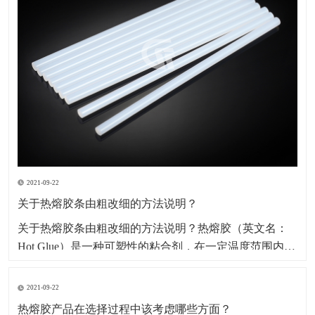
2021-09-22
关于热熔胶条由粗改细的方法说明？
​关于热熔胶条由粗改细的方法说明？热熔胶（英文名：
Hot Glue）是一种可塑性的粘合剂，在一定温度范围内其
物理状态随温度改变而改变，而化学特性不变，其无毒
无味，属环保型化学产品。因其产品本身系固体，便于
2021-09-22
包装、运输、存储、无溶剂、无污染、无毒型；以及生
热熔胶产品在选择过程中该考虑哪些方面？