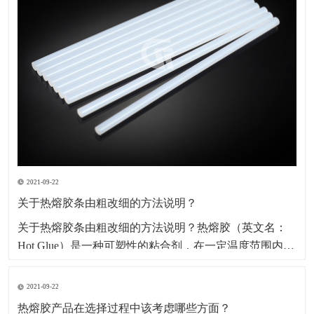
2021-09-22
关于热熔胶条由粗改细的方法说明？
​关于热熔胶条由粗改细的方法说明？热熔胶（英文名：
Hot Glue）是一种可塑性的粘合剂，在一定温度范围内其
物理状态随温度改变而改变，而化学特性不变，其无毒
无味，属环保型化学产品。因其产品本身系固体，便于
2021-09-22
包装、运输、存储、无溶剂、无污染、无毒型；以及生
热熔胶产品在选择过程中该考虑哪些方面？