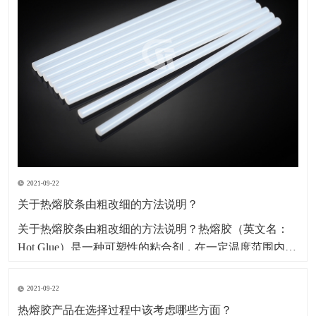
2021-09-22
关于热熔胶条由粗改细的方法说明？
​关于热熔胶条由粗改细的方法说明？热熔胶（英文名：
Hot Glue）是一种可塑性的粘合剂，在一定温度范围内其
物理状态随温度改变而改变，而化学特性不变，其无毒
无味，属环保型化学产品。因其产品本身系固体，便于
2021-09-22
包装、运输、存储、无溶剂、无污染、无毒型；以及生
热熔胶产品在选择过程中该考虑哪些方面？