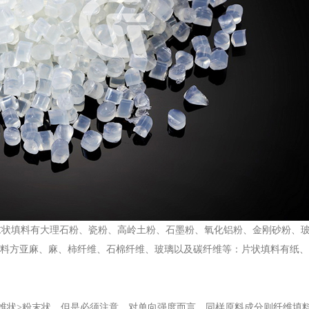
状填料有大理石粉、瓷粉、高岭土粉、石墨粉、氧化铝粉、金刚砂粉、
料方亚麻、麻、柿纤维、石棉纤维、玻璃以及碳纤维等：片状填料有纸、
维状>粉末状。但是必须注意，对单向强度而言，同样原料成分则纤维填