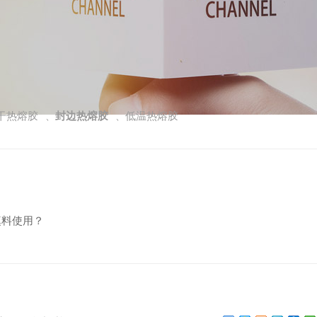
干热熔胶
封边热熔胶
低温热熔胶
、
、
填料使用？