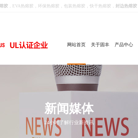
熔胶
，EVA热熔胶，环保热熔胶，
包装热熔胶
，
快干热熔胶
，
封边热熔胶
网站首页
关于固丰
产品中心
公司简介
阻燃热熔胶
实验视频
公司环镜
荣誉证书
固丰位置
固丰
中心
视频
形象
荣誉
固丰
发展历程
高温热熔胶
仓库环境
环保测试报告
联系方式
企业文化
白色热熔胶
检测设备
测试机构合作商
K MORE
K MORE
K MORE
K MORE
K MORE
K MORE
总经理致辞
黄色热熔胶
团队展示
知名合作客户
新闻媒体
聚酰胺热熔胶
封边热熔胶
24小时了解行业新资讯
大直径热熔胶
热熔胶粉