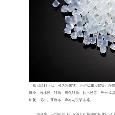
根据填料形状可分为粉末状、纤维状和片状等。粉末
璃粉、石棉粉、锌粉、氧化锌粉、软木粉等：纤维状填
棉花、绸布、亚麻布、麻布与玻璃布等。
一般说来、从填料的形状来看其机械性能是片状>纤