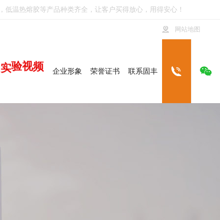
，
低温热熔胶
等产品种类齐全，让客户买得放心，用得安心！
网站地图
频
实
视
验
企业形象
荣誉证书
联系固丰
136-0232-3411