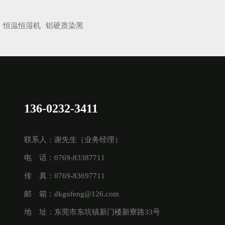
恒温恒湿机
铝硬质染黑
136-0232-3411
联系人：谢先生（业务经理）
电 话：0769-83387711
传 真：0769-83697711
邮 箱：dkgufeng@126.com
地 址：东莞市东坑镇新门楼新寮路33号