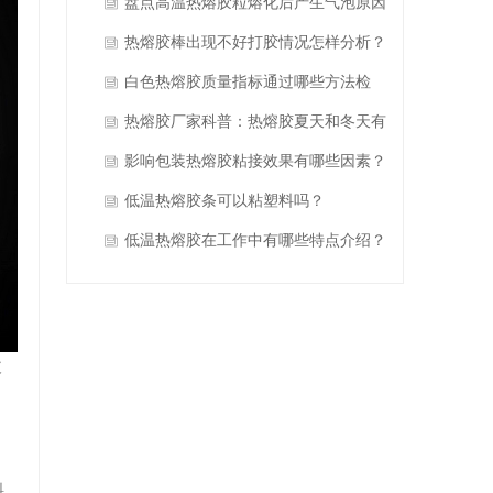
盘点高温热熔胶粒熔化后产生气泡原因
分析！
热熔胶棒出现不好打胶情况怎样分析？
白色热熔胶质量指标通过哪些方法检
验？
热熔胶厂家科普：热熔胶夏天和冬天有
什么区别？
影响包装热熔胶粘接效果有哪些因素？
低温热熔胶条可以粘塑料吗？
低温热熔胶在工作中有哪些特点介绍？
玻
料