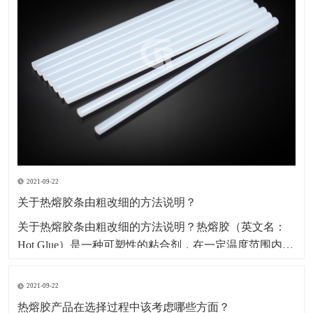
2021-09-22
关于热熔胶条由粗改细的方法说明？
​关于热熔胶条由粗改细的方法说明？热熔胶（英文名：
Hot Glue）是一种可塑性的粘合剂，在一定温度范围内其
物理状态随温度改变而改变，而化学特性不变，其无毒
无味，属环保型化学产品。因其产品本身系固体，便于
2021-09-22
包装、运输、存储、无溶剂、无污染、无毒型；以及生
热熔胶产品在选择过程中该考虑哪些方面？