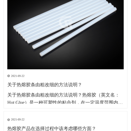
2021-09-22
关于热熔胶条由粗改细的方法说明？
​关于热熔胶条由粗改细的方法说明？热熔胶（英文名：
Hot Glue）是一种可塑性的粘合剂，在一定温度范围内其
物理状态随温度改变而改变，而化学特性不变，其无毒
无味，属环保型化学产品。因其产品本身系固体，便于
2021-09-22
包装、运输、存储、无溶剂、无污染、无毒型；以及生
热熔胶产品在选择过程中该考虑哪些方面？